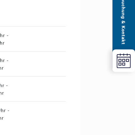
Terminbuchung & Kontakt
hr -
hr
hr -
hr
hr -
hr
hr -
hr