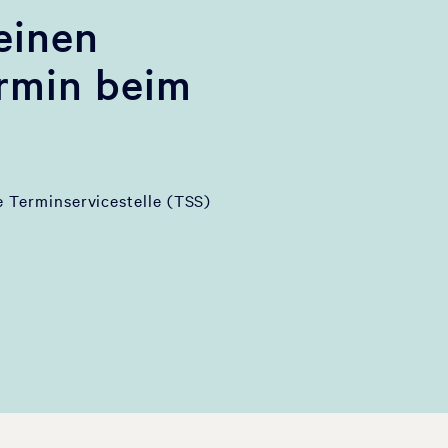
einen
rmin beim
e Terminservicestelle (TSS)